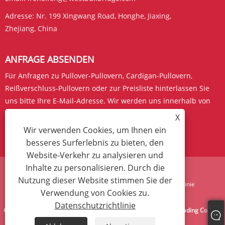
Adresse:
Nr. 199 Xingwang Road, Honghe, Jiaxing,
Zhejiang, China
ANFRAGE ABSENDEN
Für Anfragen zu Pullover-Pullovern, Cardigan-Pullovern,
Reißverschluss-Pullovern oder zur Preisliste hinterlassen Sie
uns bitte Ihre E-Mail-Adresse. Wir werden uns innerhalb von
24 Stunden bei Ihnen melden.
X
Wir verwenden Cookies, um Ihnen ein
JETZT ANFRAGEN
besseres Surferlebnis zu bieten, den
Website-Verkehr zu analysieren und
Inhalte zu personalisieren. Durch die
Nutzung dieser Website stimmen Sie der
Links
Sitemap
RSS
XML
Datenschutzrichtlinie
Verwendung von Cookies zu.
Datenschutzrichtlinie
Copyright © 2024 West Bull Bridge (Zhejiang) Import & Export Trading Co., Ltd.
Alle Rechte vorbehalten.