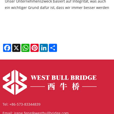
Unser Unternehmenszweck basiert auf Integrität, was auch
ein wichtiger Grund dafür ist, dass wir immer besser werden
Facebook
X
WhatsApp
Pinterest
LinkedIn
Share
Tel:
+86-573-83344839
Email:
irene.feng@westbullbridge.com