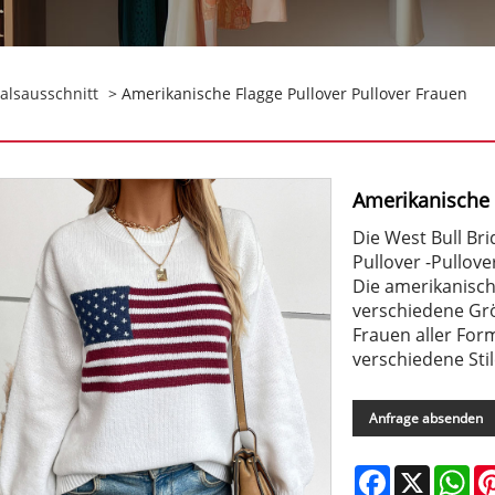
alsausschnitt
> Amerikanische Flagge Pullover Pullover Frauen
Amerikanische 
Die West Bull Brid
Pullover -Pullove
Die amerikanisch
verschiedene Größ
Frauen aller Fo
verschiedene Stil
Anfrage absenden
Facebook
X
Wh