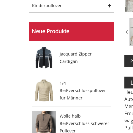
Kinderpullover
Neue Produkte
Jacquard Zipper
P
Cardigan
L
1/4
Reißverschlusspullover
Heu
hab
für Männer
Aut
Men
Fre
Wolle halb
wag
Reißverschluss schwerer
Pul
Pullover