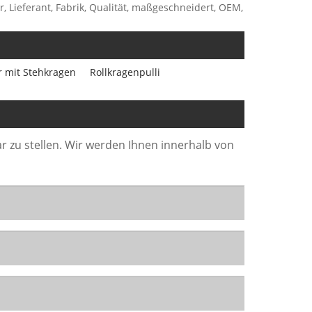
er, Lieferant, Fabrik, Qualität, maßgeschneidert, OEM,
r mit Stehkragen
Rollkragenpulli
r zu stellen. Wir werden Ihnen innerhalb von