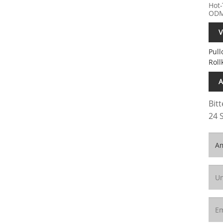
Hot-
ODM
V
Pull
Roll
A
Bit
24 