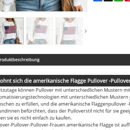
roduktbeschreibung
ohnt sich die amerikanische Flagge Pullover -Pullov
tzutage können Pullover mit unterschiedlichen Mustern mit
en gute Qualität?
omatisierungstechnologien mit unterschiedlichen Mustern 
schen zu erfüllen, und die amerikanische Flaggenpullover -Pul
undinnen befürchten, dass der Pulloverstil nicht für sie geeig
en sie es nicht einfach zu kaufen.
lover-Pullover-Pullover-Frauen amerikanische Flagge ist auff