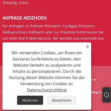
Zhejiang, China
ANFRAGE ABSENDEN
Für Anfragen zu Pullover-Pullovern, Cardigan-Pullovern,
Reißverschluss-Pullovern oder zur Preisliste hinterlassen Sie
uns bitte Ihre E-Mail-Adresse. Wir werden uns innerhalb von
24 Stunden bei Ihnen melden.
X
Wir verwenden Cookies, um Ihnen ein
JETZT ANFRAGEN
besseres Surferlebnis zu bieten, den
Website-Verkehr zu analysieren und
Inhalte zu personalisieren. Durch die
Nutzung dieser Website stimmen Sie der
Links
Sitemap
RSS
XML
Datenschutzrichtlinie
Verwendung von Cookies zu.
Datenschutzrichtlinie
Copyright © 2024 West Bull Bridge (Zhejiang) Import & Export Trading Co., Ltd.
Alle Rechte vorbehalten.
Ablehnen
Akzeptieren