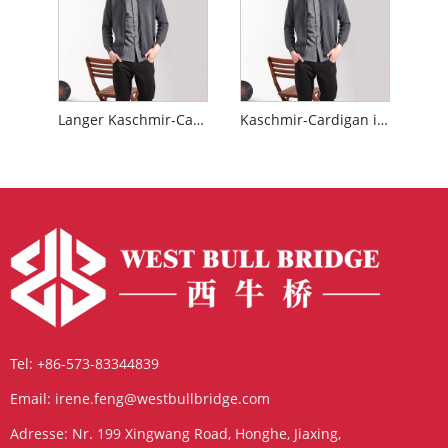
Langer Kaschmir-Cardigan
Kaschmir-Cardigan in Übergröße
Tel:
+86-573-83344839
Email:
irene.feng@westbullbridge.com
Adresse:
Nr. 199 Xingwang Road, Honghe, Jiaxing,