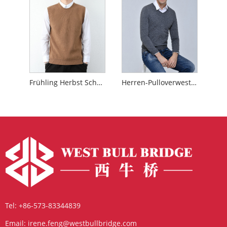
Frühling Herbst School Weste
Herren-Pulloverweste mit V-Ausschnitt
Tel:
+86-573-83344839
Email:
irene.feng@westbullbridge.com