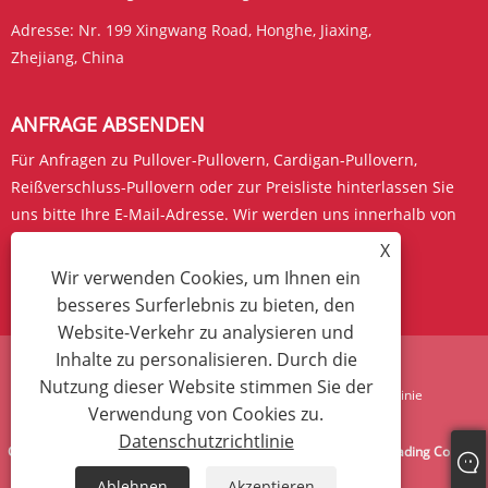
Adresse:
Nr. 199 Xingwang Road, Honghe, Jiaxing,
Zhejiang, China
ANFRAGE ABSENDEN
Für Anfragen zu Pullover-Pullovern, Cardigan-Pullovern,
Reißverschluss-Pullovern oder zur Preisliste hinterlassen Sie
uns bitte Ihre E-Mail-Adresse. Wir werden uns innerhalb von
24 Stunden bei Ihnen melden.
X
Wir verwenden Cookies, um Ihnen ein
JETZT ANFRAGEN
besseres Surferlebnis zu bieten, den
Website-Verkehr zu analysieren und
Inhalte zu personalisieren. Durch die
Nutzung dieser Website stimmen Sie der
Links
Sitemap
RSS
XML
Datenschutzrichtlinie
Verwendung von Cookies zu.
Datenschutzrichtlinie
Copyright © 2024 West Bull Bridge (Zhejiang) Import & Export Trading Co., Ltd.
Alle Rechte vorbehalten.
Ablehnen
Akzeptieren