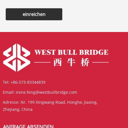
einreichen
Tel:
+86-573-83344839
Email:
irene.feng@westbullbridge.com
Adresse:
Nr. 199 Xingwang Road, Honghe, Jiaxing,
Zhejiang, China
ANFRAGE ABSENDEN